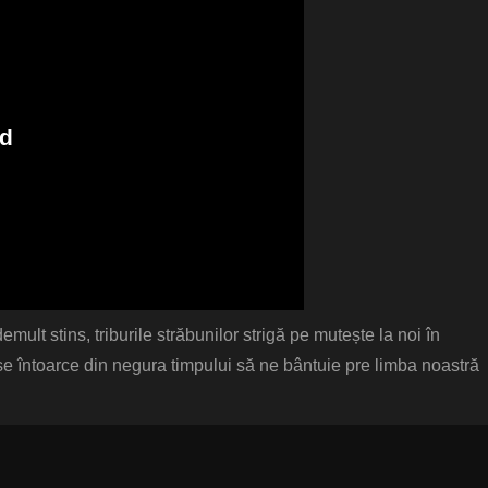
emult stins, triburile străbunilor strigă pe mutește la noi în
 se întoarce din negura timpului să ne bântuie pre limba noastră