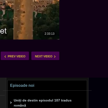
PREV VIDEO
NEXT VIDEO
Episoade noi
Uniți de destin episodul 107 tradus
română