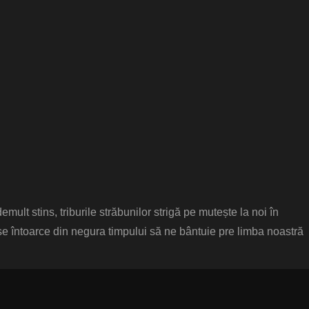
emult stins, triburile străbunilor strigă pe mutește la noi în
 se întoarce din negura timpului să ne bântuie pre limba noastră