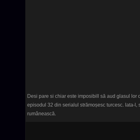
Desi pare si chiar este imposibill să aud glasul lor d
episodul 32 din serialul strămoșesc turcesc. Iata-l,
rumânească.