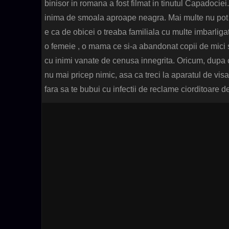
binisor in romana a fost filmat in tinutul Capadociei
inima de smoala aproape neagra. Mai multe nu pot sp
e ca de obicei o treaba familiala cu multe imbarliga
o femeie , o mama ce si-a abandonat copii de mici si
cu inimi vanate de cenusa innegrita. Oricum, dupa c
nu mai pricep nimic, asa ca treci la aparatul de vis
fara sa te bubui cu infectii de reclame ciorditoare 