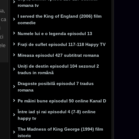
romana tv
sa,
I served the King of England (2006) film
 ca
comedie
i
Numele lui e o legenda episodul 13
ci
Frați de suflet episodul 117-118 Hapyy TV
ele
Mireasa episodul 427 subtitrat romana
Uniți de destin episodul 104 sezonul 2
tradus in română
Dragoste posibilă episodul 7 tradus
romana
Pe mâini bune episodul 50 online Kanal D
Între iad și rai episodul 4 (7-8) online
happy tv
The Madness of King George (1994) film
istoric