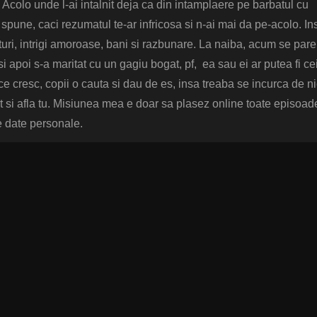
. Acolo unde l-ai intalnit deja ca din intamplaere pe barbatul cu
une, caci rezumatul te-ar infricosa si n-ai mai da pe-acolo. In
turi, intrigi amoroase, bani si razbunare. La naiba, acum se pare
 apoi s-a maritat cu un gagiu bogat, pf, ea sau ei ar putea fi ce
e cresc, copii o cauta si dau de es, insa treaba se incurca de ni
at si afla tu. Misiunea mea e doar sa plasez online toate episoad
de date personale.