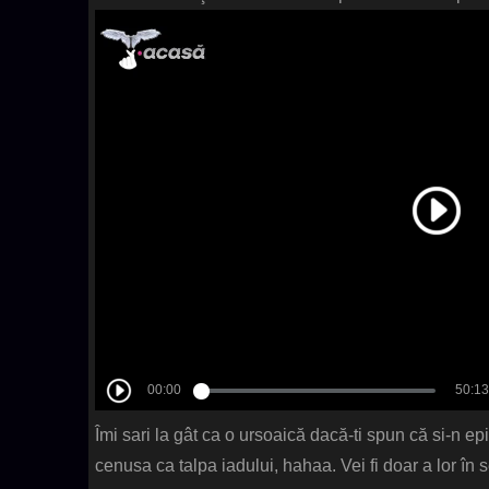
Îmi sari la gât ca o ursoaică dacă-ti spun că si-n ep
cenusa ca talpa iadului, hahaa. Vei fi doar a lor în 