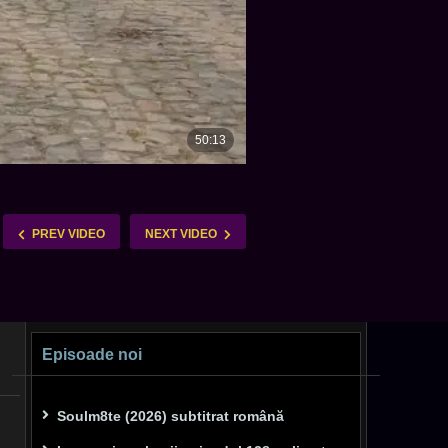
PREV VIDEO
NEXT VIDEO
Episoade noi
Soulm8te (2026) subtitrat română