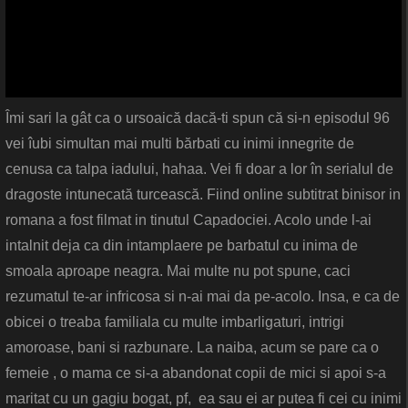
Îmi sari la gât ca o ursoaică dacă-ti spun că si-n episodul 96
vei îubi simultan mai multi bărbati cu inimi innegrite de
cenusa ca talpa iadului, hahaa. Vei fi doar a lor în serialul de
dragoste intunecată turcească. Fiind online subtitrat binisor in
romana a fost filmat in tinutul Capadociei. Acolo unde l-ai
intalnit deja ca din intamplaere pe barbatul cu inima de
smoala aproape neagra. Mai multe nu pot spune, caci
rezumatul te-ar infricosa si n-ai mai da pe-acolo. Insa, e ca de
obicei o treaba familiala cu multe imbarligaturi, intrigi
amoroase, bani si razbunare. La naiba, acum se pare ca o
femeie , o mama ce si-a abandonat copii de mici si apoi s-a
maritat cu un gagiu bogat, pf, ea sau ei ar putea fi cei cu inimi