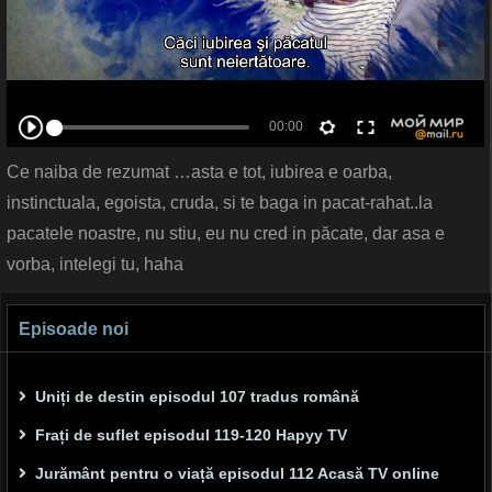
Ce naiba de rezumat …asta e tot, iubirea e oarba,
instinctuala, egoista, cruda, si te baga in pacat-rahat..la
pacatele noastre, nu stiu, eu nu cred in păcate, dar asa e
vorba, intelegi tu, haha
Episoade noi
Uniți de destin episodul 107 tradus română
Frați de suflet episodul 119-120 Hapyy TV
Jurământ pentru o viață episodul 112 Acasă TV online