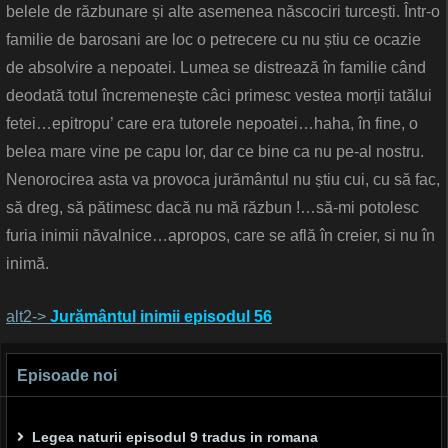
belele de răzbunare și alte asemenea născociri turcești. Într-o
familie de barosani are loc o petrecere cu nu știu ce ocazie
de absolvire a nepoatei. Lumea se distrează în familie când
deodată totul încremenește câci primesc vestea morții tatălui
fetei…epitropu’ care era tutorele nepoatei…haha, în fine, o
belea mare vine pe capu lor, dar ce bine ca nu pe-al nostru.
Nenorocirea asta va provoca jurământul nu știu cui, cu să fac,
să dreg, să pătimesc dacă nu mă răzbun !…să-mi potolesc
furia inimii năvalnice…apropos, care se află în creier, si nu în
inimă.
alt2->
Jurământul inimii episodul 56
Episoade noi
Legea naturii episodul 9 tradus in romana