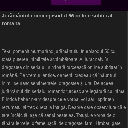
Jurământul inimii episodul 56 online subtitrat
romana
Te-ai pomenit murmurând jurământului în episodul 56 cu
toată puterea inimii tale schimbătoare. Ai jurat naiv în
dragostea din serialul inimioară turcească online subtitrat în
română. Pe vremuri antice, oamenii credeau că înăuntrul
inimii se nasc sentimentele, dragostea și ura, De aceea,
jurământul din serialul romantic turcesc are legătură cu inima.
Fiindcă habar n-am despre ce e vorba, voi sării sprinten
rezumatul și trec direct la intrigă. Despre care observ iute că e
tare încâlcită, așa că sar și peste ea. Totuși, e vorba de o
tânăra femeie, o femeiușcă, de dragoste, familii imbarligate,