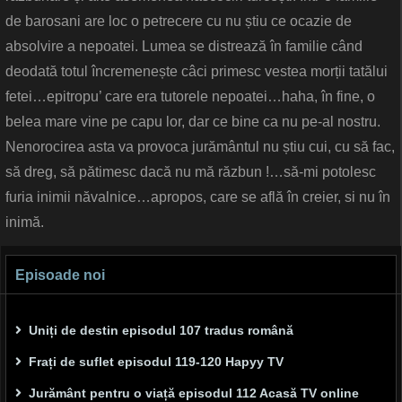
de barosani are loc o petrecere cu nu știu ce ocazie de
absolvire a nepoatei. Lumea se distrează în familie când
deodată totul încremenește câci primesc vestea morții tatălui
fetei…epitropu’ care era tutorele nepoatei…haha, în fine, o
belea mare vine pe capu lor, dar ce bine ca nu pe-al nostru.
Nenorocirea asta va provoca jurământul nu știu cui, cu să fac,
să dreg, să pătimesc dacă nu mă răzbun !…să-mi potolesc
furia inimii năvalnice…apropos, care se află în creier, si nu în
inimă.
Episoade noi
Uniți de destin episodul 107 tradus română
Frați de suflet episodul 119-120 Hapyy TV
Jurământ pentru o viață episodul 112 Acasă TV online