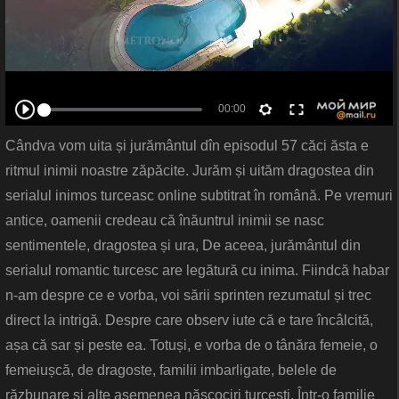
Cândva vom uita și jurământul dîn episodul 57 căci ăsta e
ritmul inimii noastre zăpăcite. Jurăm și uităm dragostea din
serialul inimos turceasc online subtitrat în română. Pe vremuri
antice, oamenii credeau că înăuntrul inimii se nasc
sentimentele, dragostea și ura, De aceea, jurământul din
serialul romantic turcesc are legătură cu inima. Fiindcă habar
n-am despre ce e vorba, voi sării sprinten rezumatul și trec
direct la intrigă. Despre care observ iute că e tare încâlcită,
așa că sar și peste ea. Totuși, e vorba de o tânăra femeie, o
femeiușcă, de dragoste, familii imbarligate, belele de
răzbunare și alte asemenea născociri turcești. Într-o familie