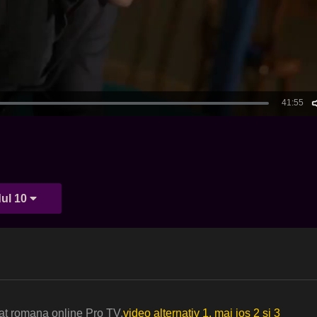
ul 10
rat romana online Pro TV.
video alternativ 1, mai jos 2 si 3