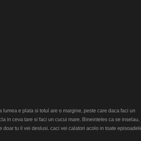
 lumea e plata si totul are o margine, peste care daca faci un
cla in ceva tare si faci un cucui mare. Bineinteles ca se inselau,
e doar tu il vei deslusi. caci vei calatori acolo in toate episoadel