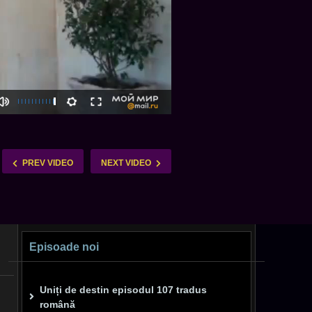
PREV VIDEO
NEXT VIDEO
Episoade noi
Uniți de destin episodul 107 tradus
română