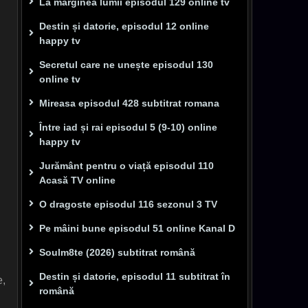
La marginea lumii episodul 129 online tv
Destin și datorie, episodul 12 online
happy tv
Secretul care ne unește episodul 130
online tv
Mireasa episodul 428 subtitrat romana
Între iad și rai episodul 5 (9-10) online
happy tv
Jurământ pentru o viață episodul 110
Acasă TV online
O dragoste episodul 116 sezonul 3 TV
Pe mâini bune episodul 51 online Kanal D
Soulm8te (2026) subtitrat română
Destin și datorie, episodul 11 subtitrat în
e,
română