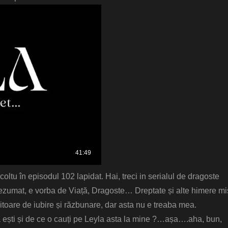
oltu în episodul 102 lapidat. Hai, treci in serialul de dragoste
rezumat, e vorba de Viață, Dragoste… Dreptate și alte himere mi
itoare de iubire și răzbunare, dar asta nu e treaba mea.
a ești și de ce o cauți pe Leyla asta la mine ?…așa….aha, bun,