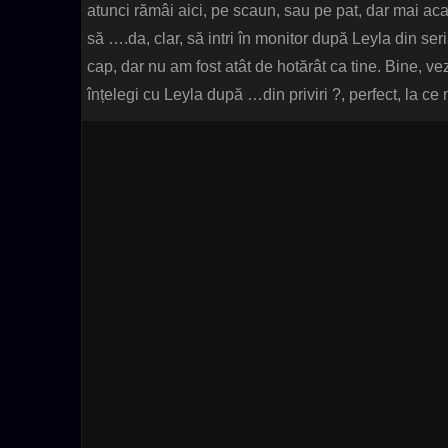
atunci rămâi aici, pe scaun, sau pe pat, dar mai aca
să ….da, clar, să intri în monitor după Leyla din seri
cap, dar nu am fost atât de hotărât ca tine. Bine, v
înțelegi cu Leyla după …din priviri ?, perfect, la ce