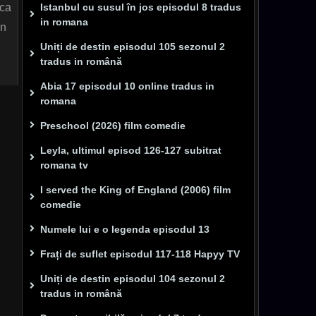
 ca
Istanbul cu susul în jos episodul 8 tradus
in romana
in
Uniți de destin episodul 105 sezonul 2
tradus in română
Abia 17 episodul 10 online tradus in
romana
Preschool (2026) film comedie
Leyla, ultimul episod 126-127 subitrat
romana tv
I served the King of England (2006) film
comedie
Numele lui e o legenda episodul 13
Frați de suflet episodul 117-118 Hapyy TV
Uniți de destin episodul 104 sezonul 2
tradus in română