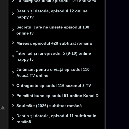
La marginea lumii episodul 129 online tv
Destin și datorie, episodul 12 online
happy tv
Secretul care ne unește episodul 130
online tv
Mireasa episodul 428 subtitrat romana
Între iad și rai episodul 5 (9-10) online
happy tv
Jurământ pentru o viață episodul 110
Acasă TV online
O dragoste episodul 116 sezonul 3 TV
Pe mâini bune episodul 51 online Kanal D
Soulm8te (2026) subtitrat română
șto
Destin și datorie, episodul 11 subtitrat în
română