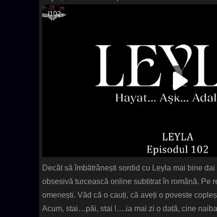
Decât să îmbătrânești sordid cu Leyla mai bine dai c
obsesivă turcească online subtitrat în română. Pe 
omenești. Văd că o cauți, că aveți o poveste copleș
Acum, stai…păi, stai !….ia mai zi o dată, cine naib