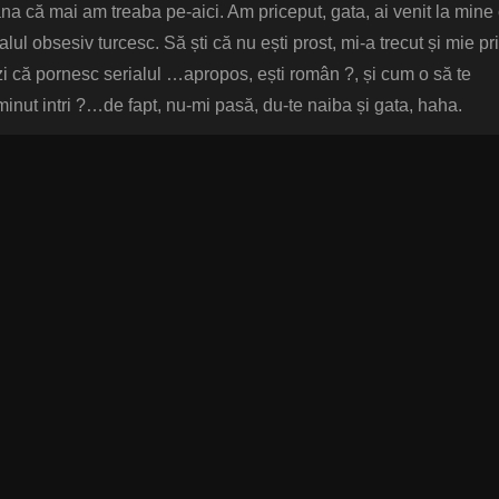
na că mai am treaba pe-aici. Am priceput, gata, ai venit la mine
alul obsesiv turcesc. Să ști că nu ești prost, mi-a trecut și mie pr
ezi că pornesc serialul …apropos, ești român ?, și cum o să te
 minut intri ?…de fapt, nu-mi pasă, du-te naiba și gata, haha.