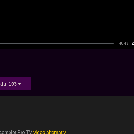
dul 103
a complet Pro TV
video alternativ