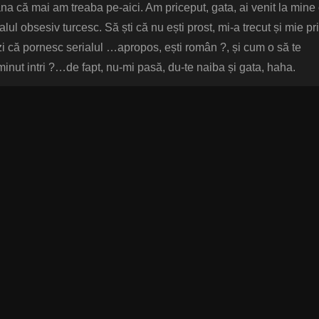
na că mai am treaba pe-aici. Am priceput, gata, ai venit la mine
alul obsesiv turcesc. Să ști că nu ești prost, mi-a trecut și mie pr
ezi că pornesc serialul …apropos, ești român ?, și cum o să te
 minut intri ?…de fapt, nu-mi pasă, du-te naiba și gata, haha.