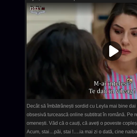
Decât să îmbătrânești sordid cu Leyla mai bine dai c
obsesivă turcească online subtitrat în română. Pe 
omenești. Văd că o cauți, că aveți o poveste copleș
Acum, stai…păi, stai !….ia mai zi o dată, cine naib