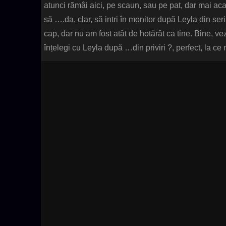
atunci rămâi aici, pe scaun, sau pe pat, dar mai aca
să ….da, clar, să intri în monitor după Leyla din seri
cap, dar nu am fost atât de hotărât ca tine. Bine, v
înțelegi cu Leyla după …din priviri ?, perfect, la ce