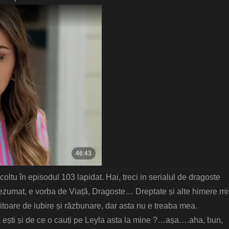
oltu în episodul 103 lapidat. Hai, treci in serialul de dragoste
rezumat, e vorba de Viață, Dragoste… Dreptate și alte himere mi
itoare de iubire și răzbunare, dar asta nu e treaba mea.
a ești și de ce o cauți pe Leyla asta la mine ?…așa….aha, bun,