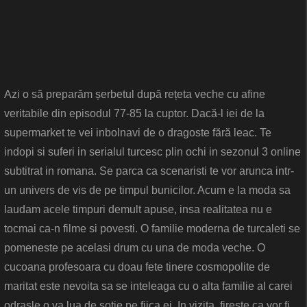
Azi o să preparăm șerbetul după rețeta veche cu afine
veritabile din episodul 77-85 la cuptor. Dacă-l iei de la
supermarket te vei inbolnavi de o dragoste fără leac. Te
indopi si suferi in serialul turcesc plin ochi in sezonul 3 online
subtitrat in romana. Se parca ca scenaristi te vor arunca intr-
un univers de vis de pe timpul bunicilor. Acum e la moda sa
laudam acele timpuri demult apuse, insa realitatea nu e
tocmai ca-n filme si povesti. O familie moderna de turcaleti se
pomeneste pe acelasi drum cu una de moda veche. O
cucoana profesoara cu doau fete tinere cosmopolite de
maritat este nevoita sa se inteleaga cu o alta familie al carei
odrasle o va lua de sotie pe fiica ei. In vizita, fireste ca vor fi