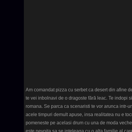
Am comandat pizza cu serbet ca desert din afine de
te vei inbolnavi de o dragoste fără leac. Te indopi si 
romana. Se parca ca scenaristi te vor arunca intr-u
acele timpuri demult apuse, insa realitatea nu e toc
pomeneste pe acelasi drum cu una de moda veche. 
este nevoita sa se inteleaga cu o alta familie al carei 