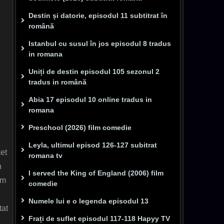
Destin și datorie, episodul 11 subtitrat în
română
Istanbul cu susul în jos episodul 8 tradus
in romana
Uniți de destin episodul 105 sezonul 2
tradus in română
Abia 17 episodul 10 online tradus in
romana
Preschool (2026) film comedie
Leyla, ultimul episod 126-127 subitrat
et
romana tv
n
I served the King of England (2006) film
am
comedie
Numele lui e o legenda episodul 13
tat
Frați de suflet episodul 117-118 Hapyy TV