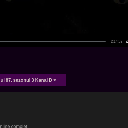
ul 87, sezonul 3 Kanal D
online complet