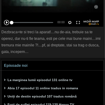
Dezbraca=te si treci la aparat!…nu de-aia, trebuie sa te
operez, dar nu-ti fie teama, esti pe cele mai bune maini…imi
tremura mie mainile ?!…pf, ai dreptate, stai sa trag o dusca,
gata, incepem…
Episoade noi
La marginea lumii episodul 131 online tv
Abia 17 episodul 11 online tradus in romana
Uniți de destin episodul 107 tradus română
Frați de suflet episodul 119-120 Hapyy TV