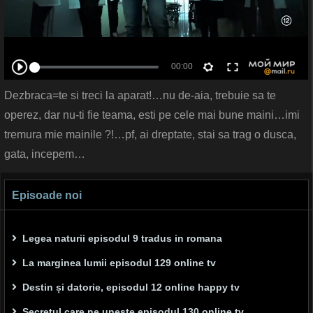
Dezbraca=te si treci la aparat!…nu de-aia, trebuie sa te
operez, dar nu-ti fie teama, esti pe cele mai bune maini…imi
tremura mie mainile ?!…pf, ai dreptate, stai sa trag o dusca,
gata, incepem…
Episoade noi
Legea naturii episodul 9 tradus in romana
La marginea lumii episodul 129 online tv
Destin și datorie, episodul 12 online happy tv
Secretul care ne unește episodul 130 online tv