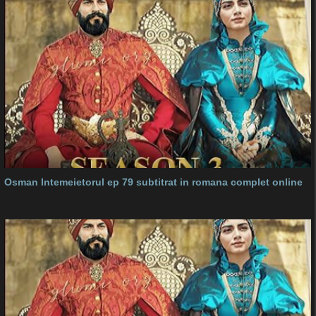
Osman Intemeietorul ep 79 subtitrat in romana complet online