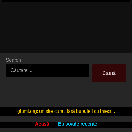
Search
Caută
glumi.org: un site curat, fără bubuieli cu infecții.
Acasă
Episoade recente