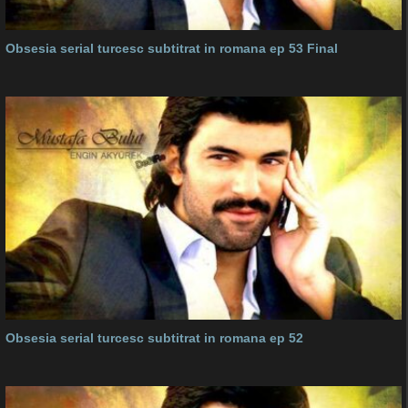
Obsesia serial turcesc subtitrat in romana ep 53 Final
Obsesia serial turcesc subtitrat in romana ep 52