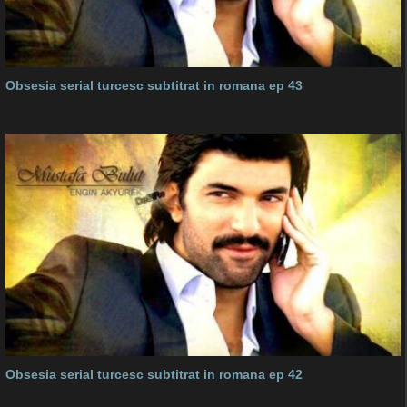
Obsesia serial turcesc subtitrat in romana ep 43
Obsesia serial turcesc subtitrat in romana ep 42