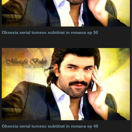
Obsesia serial turcesc subtitrat in romana ep 50
Obsesia serial turcesc subtitrat in romana ep 49