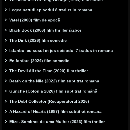
Legea naturii episodul 8 tradus in romana
Vatel (2000) film de epocă
Black Book (2006) film thriller război
The Dink (2026) film comedie
Istanbul cu susul în jos episodul 7 tradus in romana
En fanfare (2024) film comedie
The Devil All the Time (2020) film thriller
Death on the Nile (2022) film subtitrat romana
Gunche (Colonia 2026) film subtitrat română
The Debt Collector (Recuperatorul 2026)
A Hazard of Hearts (1987) film subtitrat romana
Elize: Sombras de uma Mulher (2026) film thriller