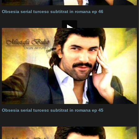
Obsesia serial turcesc subtitrat in romana ep 46
Obsesia serial turcesc subtitrat in romana ep 45