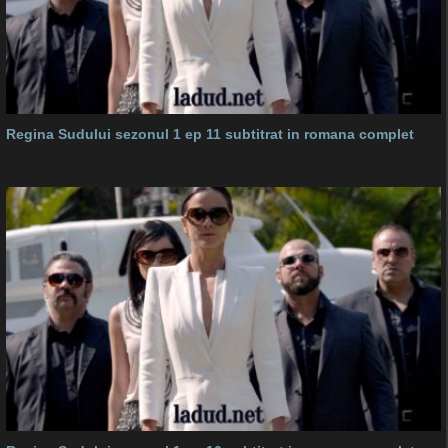
Regina Sudului sezonul 1 ep 11 subtitrat in romana complet