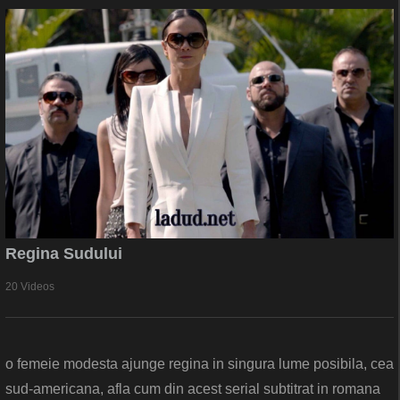
Regina Sudului
20 Videos
o femeie modesta ajunge regina in singura lume posibila, cea
sud-americana, afla cum din acest serial subtitrat in romana