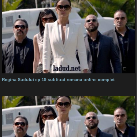
Regina Sudului ep 19 subtitrat romana online complet