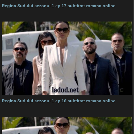
Regina Sudului sezonul 1 ep 17 subtitrat romana online
Regina Sudului sezonul 1 ep 16 subtitrat romana online