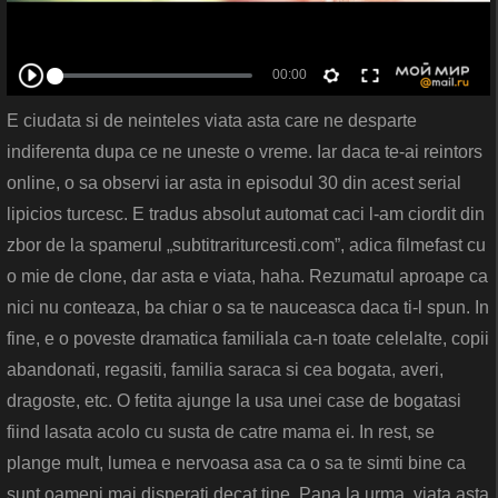
E ciudata si de neinteles viata asta care ne desparte
indiferenta dupa ce ne uneste o vreme. Iar daca te-ai reintors
online, o sa observi iar asta in episodul 30 din acest serial
lipicios turcesc. E tradus absolut automat caci l-am ciordit din
zbor de la spamerul „subtitrariturcesti.com”, adica filmefast cu
o mie de clone, dar asta e viata, haha. Rezumatul aproape ca
nici nu conteaza, ba chiar o sa te nauceasca daca ti-l spun. In
fine, e o poveste dramatica familiala ca-n toate celelalte, copii
abandonati, regasiti, familia saraca si cea bogata, averi,
dragoste, etc. O fetita ajunge la usa unei case de bogatasi
fiind lasata acolo cu susta de catre mama ei. In rest, se
plange mult, lumea e nervoasa asa ca o sa te simti bine ca
sunt oameni mai disperati decat tine. Pana la urma, viata asta