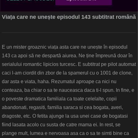
Viața care ne unește episodul 143 subtitrat română
E un mister groaznic viața asta care ne unește în episodul
143 ca apoi să ne despartă aiurea. Ne ține împreună doar în
serialului romantic lipicios turcesc. E subtitrat pe pilot automat
caci l-am ciordit din zbor de la spamerul cu o 1001 de clone,
dar asta e viata, haha. Rezumatul aproape ca nici nu
conteaza, ba chiar o sa te nauceasca daca ti-l spun. In fine, e
o poveste dramatica familiala ca toate celelalte, copii
abandonati, regasiti, familia saraca si cea bogata, averi,
dragoste, etc. O fetita ajunge la usa unei case de bogatasi
fiind lasata acolo cu susta de catre mama ei. In rest, se
plange mult, lumea e nervoasa asa ca o sa te simti bine ca