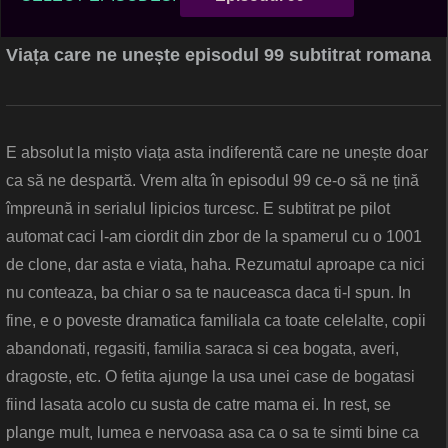
Viața care ne unește episodul 99 subtitrat romana
E absolut la mișto viața asta indiferentă care ne unește doar
ca să ne despartă. Vrem alta în episodul 99 ce-o să ne țină
împreună in serialul lipicios turcesc. E subtitrat pe pilot
automat caci l-am ciordit din zbor de la spamerul cu o 1001
de clone, dar asta e viata, haha. Rezumatul aproape ca nici
nu conteaza, ba chiar o sa te nauceasca daca ti-l spun. In
fine, e o poveste dramatica familiala ca toate celelalte, copii
abandonati, regasiti, familia saraca si cea bogata, averi,
dragoste, etc. O fetita ajunge la usa unei case de bogatasi
fiind lasata acolo cu susta de catre mama ei. In rest, se
plange mult, lumea e nervoasa asa ca o sa te simti bine ca