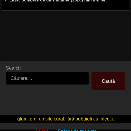
Elize: Sombras de uma Mulher (2026) film thriller
Search
Caută
glumi.org: un site curat, fără bubuieli cu infecții.