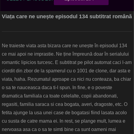
Viața care ne unește episodul 134 subtitrat română
Ne traieste viata asta bizara care ne unește în episodul 134
ce mai apoi ne imprastie. Ne ține împreună doar în serialului
romantic lipicios turcesc. E subtitrat pe pilot automat caci l-am
ciordit din zbor de la spamerul cu o 1001 de clone, dar asta e
viata, haha. Rezumatul aproape ca nici nu conteaza, ba chiar
o sa te nauceasca daca ti-l spun. In fine, e o poveste
dramatica familiala ca toate celelalte, copii abandonati,
regasiti, familia saraca si cea bogata, averi, dragoste, etc. O
fetita ajunge la usa unei case de bogatasi fiind lasata acolo
cu susta de catre mama ei. In rest, se plange mult, lumea e
nervoasa asa ca o sa te simti bine ca sunt oameni mai