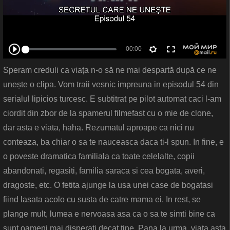
Speram creduli ca viața n-o să ne mai despartă după ce ne
unește o clipa. Vom traii vesnic impreuna in episodul 54 din
serialul lipicios turcesc. E subtitrat pe pilot automat caci l-am
ciordit din zbor de la spamerul filmefast cu o mie de clone,
dar asta e viata, haha. Rezumatul aproape ca nici nu
conteaza, ba chiar o sa te nauceasca daca ti-l spun. In fine, e
o poveste dramatica familiala ca toate celelalte, copii
abandonati, regasiti, familia saraca si cea bogata, averi,
dragoste, etc. O fetita ajunge la usa unei case de bogatasi
fiind lasata acolo cu susta de catre mama ei. In rest, se
plange mult, lumea e nervoasa asa ca o sa te simti bine ca
sunt oameni mai disperati decat tine. Pana la urma, viata asta