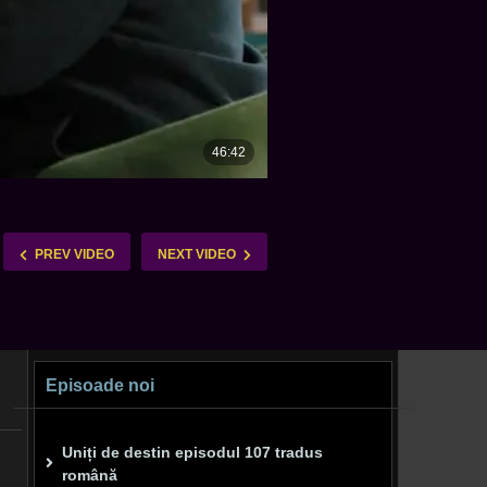
PREV VIDEO
NEXT VIDEO
Episoade noi
Uniți de destin episodul 107 tradus
română