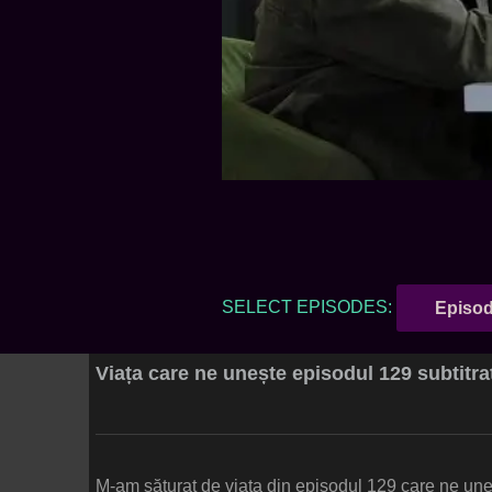
SELECT EPISODES:
Episod
Viața care ne unește episodul 129 subtitr
M-am săturat de viața din episodul 129 care ne une