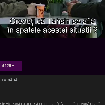
ul 129
at română
ște vicleană ca apoi să ne despartă. Ne ține împreună doar în