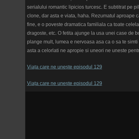
serialului romantic lipicios turcesc. E subtitrat pe 
clone, dar asta e viata, haha. Rezumatul aproape ca
fine, e o poveste dramatica familiala ca toate celela
dragoste, etc. O fetita ajunge la usa unei case de b
plange mult, lumea e nervoasa asa ca o sa te simti 
asta a celorlati ne apropie si uneori ne uneste pentr
Viața care ne unește episodul 129
Viața care ne unește episodul 129