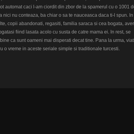
pilot automat caci l-am ciordit din zbor de la spamerul cu o 1001 
 nici nu conteaza, ba chiar o sa te nauceasca daca ti-l spun. In
lte, copii abandonati, regasiti, familia saraca si cea bogata, aver
ogatasi fiind lasata acolo cu susta de catre mama ei. In rest, se
bine ca sunt oameni mai disperati decat tine. Pana la urma, via
u o vreme in aceste seriale simple si traditionale turcesti.