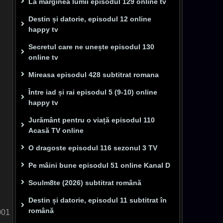
La marginea lumii episodul 129 online tv
Destin și datorie, episodul 12 online
happy tv
Secretul care ne unește episodul 130
online tv
Mireasa episodul 428 subtitrat romana
Între iad și rai episodul 5 (9-10) online
happy tv
Jurământ pentru o viață episodul 110
Acasă TV online
O dragoste episodul 116 sezonul 3 TV
Pe mâini bune episodul 51 online Kanal D
Soulm8te (2026) subtitrat română
Destin și datorie, episodul 11 subtitrat în
română
001