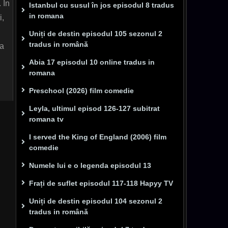
 In
Istanbul cu susul în jos episodul 8 tradus
in romana
i,
Uniți de destin episodul 105 sezonul 2
tradus in română
ta
Abia 17 episodul 10 online tradus in
romana
Preschool (2026) film comedie
Leyla, ultimul episod 126-127 subitrat
romana tv
I served the King of England (2006) film
comedie
Numele lui e o legenda episodul 13
Frați de suflet episodul 117-118 Hapyy TV
Uniți de destin episodul 104 sezonul 2
tradus in română