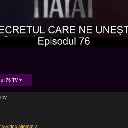
ul 76 TV
 tv
 tv.
video alternativ