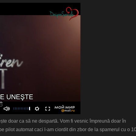
ște doar ca să ne despartă. Vom fi vesnic împreună doar în
t pe pilot automat caci l-am ciordit din zbor de la spamerul cu o 1