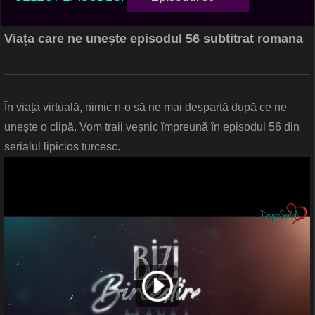
Viața care ne unește episodul 56 subtitrat romana
În viața virtuală, nimic n-o să ne mai despartă după ce ne
unește o clipă. Vom traii veșnic împreună în episodul 56 din
serialul lipicios turcesc.