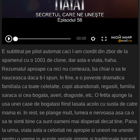
E subtitrat pe pilot automat caci l-am ciordit din zbor de la
spamerul cu o 1001 de clone, dar asta e viata, haha.
Rezumatul aproape ca nici nu conteaza, ba chiar o sa te
nauceasca daca ti-l spun. In fine, e o poveste dramatica
familiala ca toate celelalte, copii abandonati, regasiti, familia
saraca si cea bogata, averi, dragoste, etc. O fetita ajunge la
usa unei case de bogatasi fiind lasata acolo cu susta de catre
mama ei. In rest, se plange mult, lumea e nervoasa asa ca o
sa te simti bine ca sunt oameni mai disperati decat tine. Pana
la urma, viata asta a celorlati ne apropie si uneori ne uneste
pentru o vreme in aceste seriale simple si traditionale turcesti.