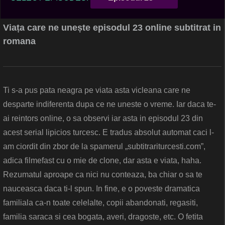
Viața care ne unește episodul 23 online subtitrat in
romana
Ti s-a pus pata neagra pe viata asta vicleana care ne
desparte indiferenta dupa ce ne uneste o vreme. Iar daca te-
ai reintors online, o sa observi iar asta in episodul 23 din
acest serial lipicios turcesc. E tradus absolut automat caci l-
am ciordit din zbor de la spamerul „subtitrariturcesti.com”,
adica filmefast cu o mie de clone, dar asta e viata, haha.
Rezumatul aproape ca nici nu conteaza, ba chiar o sa te
nauceasca daca ti-l spun. In fine, e o poveste dramatica
familiala ca-n toate celelalte, copii abandonati, regasiti,
familia saraca si cea bogata, averi, dragoste, etc. O fetita