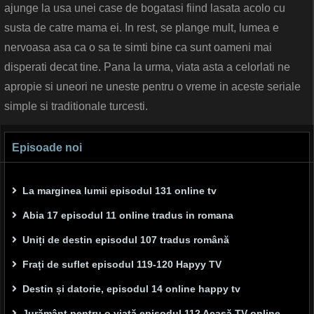
ajunge la usa unei case de bogatasi fiind lasata acolo cu
susta de catre mama ei. In rest, se plange mult, lumea e
nervoasa asa ca o sa te simti bine ca sunt oameni mai
disperati decat tine. Pana la urma, viata asta a celorlati ne
apropie si uneori ne uneste pentru o vreme in aceste seriale
simple si traditionale turcesti.
Episoade noi
La marginea lumii episodul 131 online tv
Abia 17 episodul 11 online tradus in romana
Uniți de destin episodul 107 tradus română
Frați de suflet episodul 119-120 Hapyy TV
Destin și datorie, episodul 14 online happy tv
Jurământ pentru o viață episodul 112 Acasă TV online