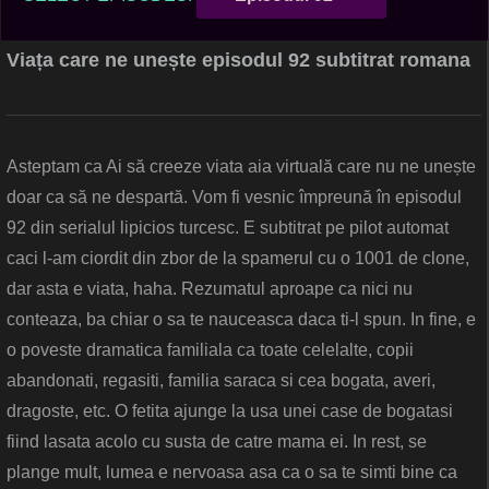
Viața care ne unește episodul 92 subtitrat romana
Asteptam ca Ai să creeze viata aia virtuală care nu ne unește
doar ca să ne despartă. Vom fi vesnic împreună în episodul
92 din serialul lipicios turcesc. E subtitrat pe pilot automat
caci l-am ciordit din zbor de la spamerul cu o 1001 de clone,
dar asta e viata, haha. Rezumatul aproape ca nici nu
conteaza, ba chiar o sa te nauceasca daca ti-l spun. In fine, e
o poveste dramatica familiala ca toate celelalte, copii
abandonati, regasiti, familia saraca si cea bogata, averi,
dragoste, etc. O fetita ajunge la usa unei case de bogatasi
fiind lasata acolo cu susta de catre mama ei. In rest, se
plange mult, lumea e nervoasa asa ca o sa te simti bine ca