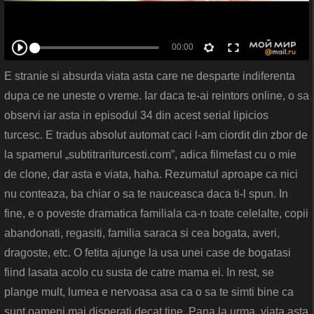
E stranie si absurda viata asta care ne desparte indiferenta
dupa ce ne uneste o vreme. Iar daca te-ai reintors online, o sa
observi iar asta in episodul 34 din acest serial lipicios
turcesc. E tradus absolut automat caci l-am ciordit din zbor de
la spamerul „subtitrariturcesti.com”, adica filmefast cu o mie
de clone, dar asta e viata, haha. Rezumatul aproape ca nici
nu conteaza, ba chiar o sa te nauceasca daca ti-l spun. In
fine, e o poveste dramatica familiala ca-n toate celelalte, copii
abandonati, regasiti, familia saraca si cea bogata, averi,
dragoste, etc. O fetita ajunge la usa unei case de bogatasi
fiind lasata acolo cu susta de catre mama ei. In rest, se
plange mult, lumea e nervoasa asa ca o sa te simti bine ca
sunt oameni mai disperati decat tine. Pana la urma, viata asta