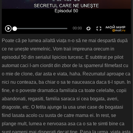
Poate că pe lumea ailaltă viața n-o să ne mai despartă după
ce ne unește vremelnic. Vom traii impreuna orecum in
episodul 50 din serialul lipicios turcesc. E subtitrat pe pilot
automat caci l-am ciordit din zbor de la spamerul filmefast cu
o mie de clone, dar asta e viata, haha. Rezumatul aproape ca
nici nu conteaza, ba chiar o sa te nauceasca daca ti-l spun. In
fine, e o poveste dramatica familiala ca toate celelalte, copii
abandonati, regasiti, familia saraca si cea bogata, averi,
dragoste, etc. O fetita ajunge la usa unei case de bogatasi
fiind lasata acolo cu susta de catre mama ei. In rest, se
plange mult, lumea e nervoasa asa ca o sa te simti bine ca
sunt oameni mai disperati decat tine. Pana la urma, viata asta