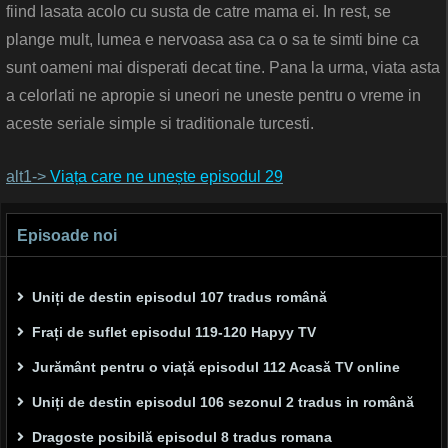
fiind lasata acolo cu susta de catre mama ei. In rest, se
plange mult, lumea e nervoasa asa ca o sa te simti bine ca
sunt oameni mai disperati decat tine. Pana la urma, viata asta
a celorlati ne apropie si uneori ne uneste pentru o vreme in
aceste seriale simple si traditionale turcesti.
alt1->
Viața care ne unește episodul 29
Episoade noi
Uniți de destin episodul 107 tradus română
Frați de suflet episodul 119-120 Hapyy TV
Jurământ pentru o viață episodul 112 Acasă TV online
Uniți de destin episodul 106 sezonul 2 tradus in română
Dragoste posibilă episodul 8 tradus romana