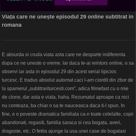
Viața care ne unește episodul 29 online subtitrat in
romana
E absurda si cruda viata asta care ne desparte indiferenta
dupa ce ne uneste o vreme. Iar daca te-ai reintors online, o sa
observi iar asta in episodul 29 din acest serial lipicios
turcesc. E tradus absolut automat caci l-am ciordit din zbor de
la spamerul „subtitrariturcesti.com”, adica filmefast cu o mie
de clone, dar asta e viata, haha. Rezumatul aproape ca nici
nu conteaza, ba chiar o sa te nauceasca daca ti-l spun. In
fine, e o poveste dramatica familiala ca-n toate celelalte, copii
abandonati, regasiti, familia saraca si cea bogata, averi,
dragoste, etc. O fetita ajunge la usa unei case de bogatasi