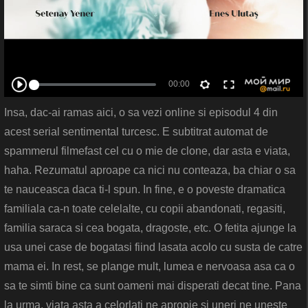
Insa, dac-ai ramas aici, o sa vezi online si episodul 4 din
acest serial sentimental turcesc. E subtitrat automat de
spammerul filmefast cel cu o mie de clone, dar asta e viata,
haha. Rezumatul aproape ca nici nu conteaza, ba chiar o sa
te nauceasca daca ti-l spun. In fine, e o poveste dramatica
familiala ca-n toate celelalte, cu copii abandonati, regasiti,
familia saraca si cea bogata, dragoste, etc. O fetita ajunge la
usa unei case de bogatasi fiind lasata acolo cu susta de catre
mama ei. In rest, se plange mult, lumea e nervoasa asa ca o
sa te simti bine ca sunt oameni mai disperati decat tine. Pana
la urma, viata asta a celorlati ne apropie si uneri ne uneste