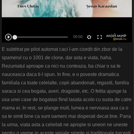
E subtitrat pe pilot automat caci l-am ciordit din zbor de la
spamerul cu o 1001 de clone, dar asta e viata, haha.
Rezumatul aproape ca nici nu conteaza, ba chiar o sa te
nauceasca daca ti-l spun. In fine, e o poveste dramatica
familiala ca toate celelalte, copii abandonati, regasiti, familia
saraca si cea bogata, averi, dragoste, etc. O fetita ajunge la
usa unei case de bogatasi fiind lasata acolo cu susta de catre
mama ei. In rest, se plange mult, lumea e nervoasa asa ca o
sa te simti bine ca sunt oameni mai disperati decat tine. Pana
la urma, viata asta a celorlati ne apropie si uneori ne uneste
pentru o vreme in aceste seriale simple si traditionale turcesti.