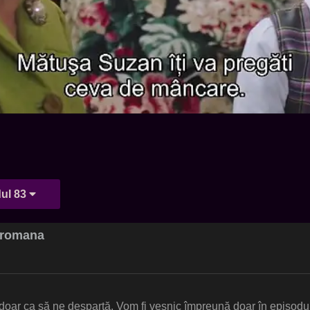
ul 83
t romana
doar ca să ne despartă. Vom fi vesnic împreună doar în episodu