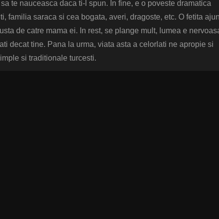
sa te nauceasca daca ti-l spun. In fine, e o poveste dramatica
ti, familia saraca si cea bogata, averi, dragoste, etc. O fetita aj
susta de catre mama ei. In rest, se plange mult, lumea e nervoas
ti decat tine. Pana la urma, viata asta a celorlati ne apropie si
ple si traditionale turcesti.