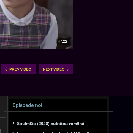
PREV VIDEO
NEXT VIDEO
Episoade noi
Soulm8te (2026) subtitrat română
l