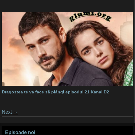
Dragostea te va face să plângi episodul 21 Kanal D2
Posts
Next
→
navigation
Episoade noi