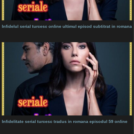
Infidelul serial turcesc online ultimul episod subtitrat in romana
Infidelitate serial turcesc tradus in romana episodul 59 online