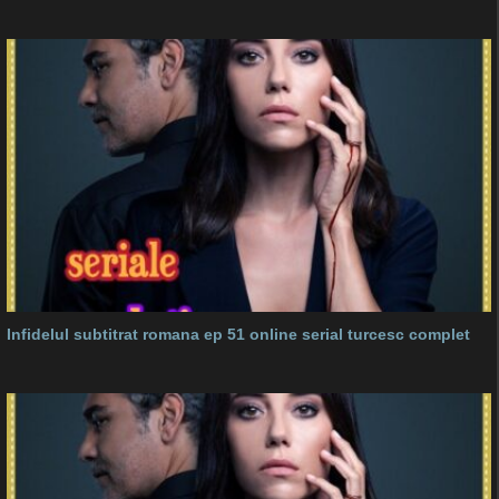
Infidelul subtitrat romana ep 51 online serial turcesc complet