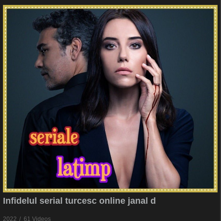
Infidelul serial turcesc online janal d
2022
61 Videos