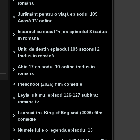
română
Jurământ pentru o viață episodul 109
Acasă TV online
Istanbul cu susul în jos episodul 8 tradus
in romana
Uniți de destin episodul 105 sezonul 2
tradus in română
Abia 17 episodul 10 online tradus in
romana
Preschool (2026) film comedie
Leyla, ultimul episod 126-127 subitrat
romana tv
I served the King of England (2006) film
comedie
Numele lui e o legenda episodul 13