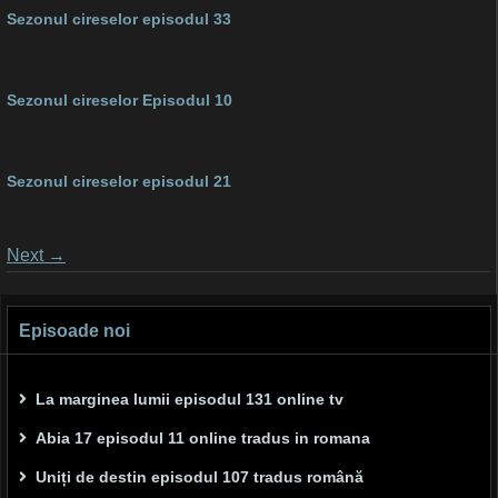
Sezonul cireselor episodul 33
Sezonul cireselor Episodul 10
Sezonul cireselor episodul 21
Posts
Next
→
navigation
Episoade noi
La marginea lumii episodul 131 online tv
Abia 17 episodul 11 online tradus in romana
Uniți de destin episodul 107 tradus română