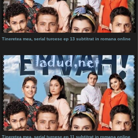
Tineretea mea, serial turcesc ep 13 subtitrat in romana online
Tineretea mea, serial turcesc ep 11 subtitrat in romana online