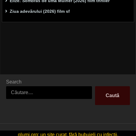
Elize: Sombras de uma Mulher (2026) film thriller
Ziua adevărului (2026) film sf
Search
Caută
glumi.org: un site curat, fără bubuieli cu infecții.