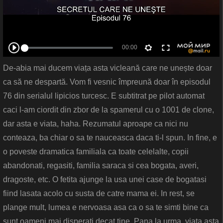
De-abia mai ducem viața asta vicleană care ne unește doar
ca să ne despartă. Vom fi vesnic împreună doar în episodul
76 din serialul lipicios turcesc. E subtitrat pe pilot automat
caci l-am ciordit din zbor de la spamerul cu o 1001 de clone,
dar asta e viata, haha. Rezumatul aproape ca nici nu
conteaza, ba chiar o sa te nauceasca daca ti-l spun. In fine, e
o poveste dramatica familiala ca toate celelalte, copii
abandonati, regasiti, familia saraca si cea bogata, averi,
dragoste, etc. O fetita ajunge la usa unei case de bogatasi
fiind lasata acolo cu susta de catre mama ei. In rest, se
plange mult, lumea e nervoasa asa ca o sa te simti bine ca
sunt oameni mai disperati decat tine. Pana la urma, viata asta