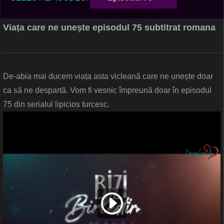
Viața care ne unește episodul 75 subtitrat romana
De-abia mai ducem viața asta vicleană care ne unește doar
ca să ne despartă. Vom fi vesnic împreună doar în episodul
75 din serialul lipicios turcesc.