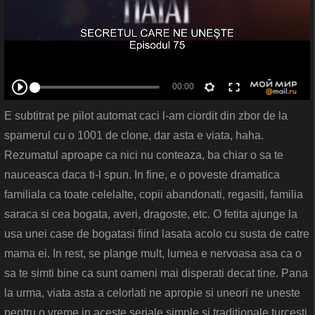
E subtitrat pe pilot automat caci l-am ciordit din zbor de la
spamerul cu o 1001 de clone, dar asta e viata, haha.
Rezumatul aproape ca nici nu conteaza, ba chiar o sa te
nauceasca daca ti-l spun. In fine, e o poveste dramatica
familiala ca toate celelalte, copii abandonati, regasiti, familia
saraca si cea bogata, averi, dragoste, etc. O fetita ajunge la
usa unei case de bogatasi fiind lasata acolo cu susta de catre
mama ei. In rest, se plange mult, lumea e nervoasa asa ca o
sa te simti bine ca sunt oameni mai disperati decat tine. Pana
la urma, viata asta a celorlati ne apropie si uneori ne uneste
pentru o vreme in aceste seriale simple si traditionale turcesti.