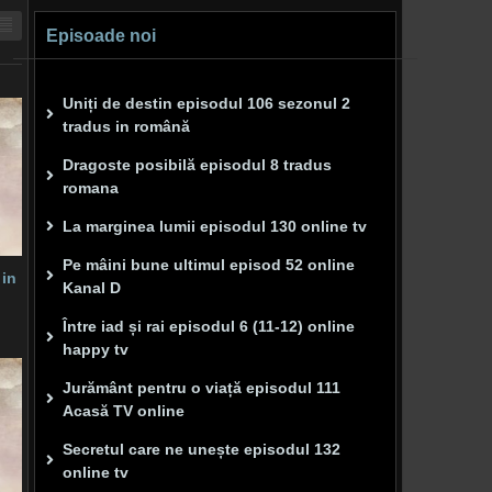
Episoade noi
Uniți de destin episodul 106 sezonul 2
tradus in română
Dragoste posibilă episodul 8 tradus
romana
La marginea lumii episodul 130 online tv
Pe mâini bune ultimul episod 52 online
 in
Kanal D
Între iad și rai episodul 6 (11-12) online
happy tv
Jurământ pentru o viață episodul 111
Acasă TV online
Secretul care ne unește episodul 132
online tv