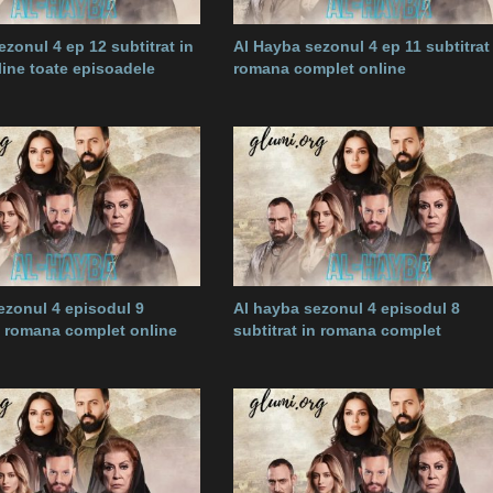
zonul 4 ep 12 subtitrat in
Al Hayba sezonul 4 ep 11 subtitrat
ine toate episoadele
romana complet online
ezonul 4 episodul 9
Al hayba sezonul 4 episodul 8
in romana complet online
subtitrat in romana complet