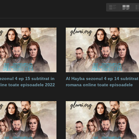
zonul 4 ep 15 subtitrat in
Al Hayba sezonul 4 ep 14 subtitrat
ine toate episoadele 2022
romana online toate episoadele