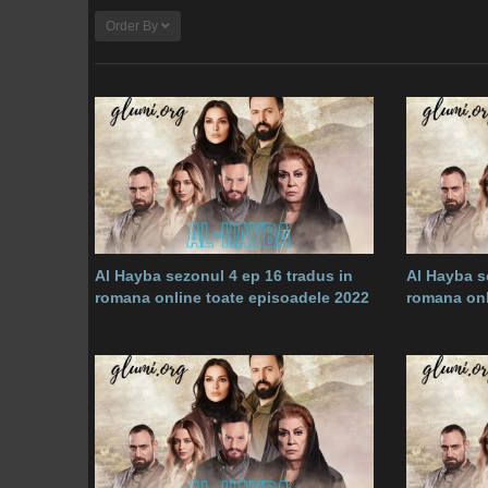
Order By
Al Hayba sezonul 4 ep 16 tradus in
Al Hayba se
romana online toate episoadele 2022
romana onl