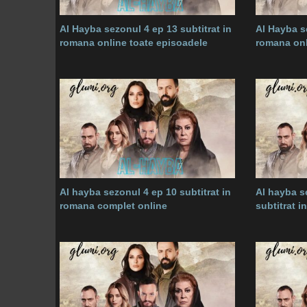
Al Hayba sezonul 4 ep 13 subtitrat in
Al Hayba se
romana online toate episoadele
romana onl
Al hayba sezonul 4 ep 10 subtitrat in
Al hayba s
romana complet online
subtitrat 