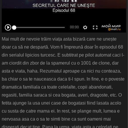
Mai mult de nevoie trăim viața asta bizară care ne unește
doar ca să ne despartă. Vom fi împreună doar în episodul 68
din serialul lipicios turcesc. E subtitrat pe pilot automat caci l-
am ciordit din zbor de la spamerul cu o 1001 de clone, dar
asta e viata, haha. Rezumatul aproape ca nici nu conteaza,
ba chiar o sa te nauceasca daca ti-l spun. In fine, e o poveste
dramatica familiala ca toate celelalte, copii abandonati,
regasiti, familia saraca si cea bogata, averi, dragoste, etc. O
fetita ajunge la usa unei case de bogatasi fiind lasata acolo
cu susta de catre mama ei. In rest, se plange mult, lumea e
nervoasa asa ca o sa te simti bine ca sunt oameni mai
disperati decat tine. Pana la urma, viata asta a celorlati ne