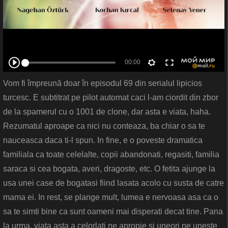
Vom fi împreună doar în episodul 69 din serialul lipicios
turcesc. E subtitrat pe pilot automat caci l-am ciordit din zbor
de la spamerul cu o 1001 de clone, dar asta e viata, haha.
Rezumatul aproape ca nici nu conteaza, ba chiar o sa te
nauceasca daca ti-l spun. In fine, e o poveste dramatica
familiala ca toate celelalte, copii abandonati, regasiti, familia
saraca si cea bogata, averi, dragoste, etc. O fetita ajunge la
usa unei case de bogatasi fiind lasata acolo cu susta de catre
mama ei. In rest, se plange mult, lumea e nervoasa asa ca o
sa te simti bine ca sunt oameni mai disperati decat tine. Pana
la urma, viata asta a celorlati ne apropie si uneori ne uneste