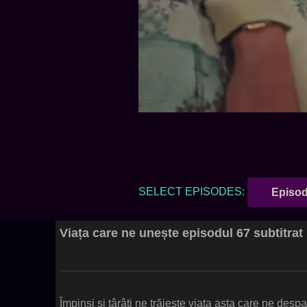
SELECT EPISODES:
Episod
Viața care ne unește episodul 67 subtitra
Împinși și târâti ne trăiește viața asta care ne des