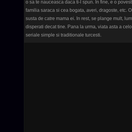
o sa te nauceasca daca ti-l spun. In fine, e o povest
familia saraca si cea bogata, averi, dragoste, etc. O
susta de catre mama ei. In rest, se plange mult, lu
disperati decat tine. Pana la urma, viata asta a cel
seriale simple si traditionale turcesti.