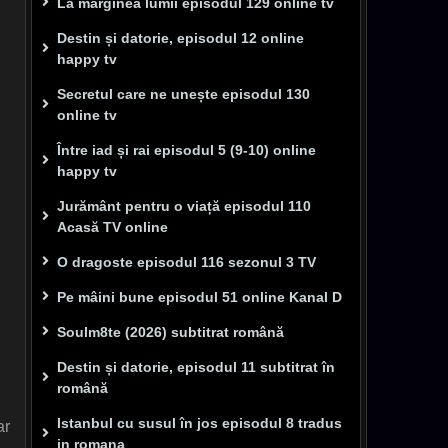
La marginea lumii episodul 129 online tv
Destin și datorie, episodul 12 online
happy tv
Secretul care ne unește episodul 130
online tv
Între iad și rai episodul 5 (9-10) online
happy tv
Jurământ pentru o viață episodul 110
Acasă TV online
O dragoste episodul 116 sezonul 3 TV
Pe mâini bune episodul 51 online Kanal D
Soulm8te (2026) subtitrat română
Destin și datorie, episodul 11 subtitrat în
română
Istanbul cu susul în jos episodul 8 tradus
ar
in romana