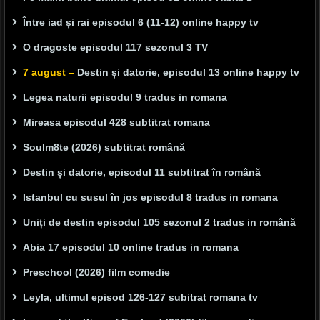
Între iad și rai episodul 6 (11-12) online happy tv
O dragoste episodul 117 sezonul 3 TV
7 august –
Destin și datorie, episodul 13 online happy tv
Legea naturii episodul 9 tradus in romana
Mireasa episodul 428 subtitrat romana
Soulm8te (2026) subtitrat română
Destin și datorie, episodul 11 subtitrat în română
Istanbul cu susul în jos episodul 8 tradus in romana
Uniți de destin episodul 105 sezonul 2 tradus in română
Abia 17 episodul 10 online tradus in romana
Preschool (2026) film comedie
Leyla, ultimul episod 126-127 subitrat romana tv