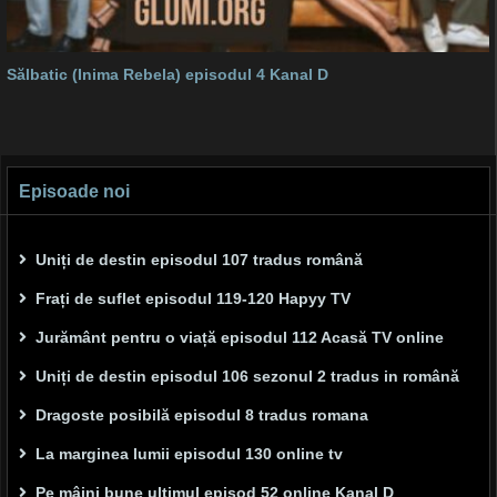
Sălbatic (Inima Rebela) episodul 4 Kanal D
Episoade noi
Uniți de destin episodul 107 tradus română
Frați de suflet episodul 119-120 Hapyy TV
Jurământ pentru o viață episodul 112 Acasă TV online
Uniți de destin episodul 106 sezonul 2 tradus in română
Dragoste posibilă episodul 8 tradus romana
La marginea lumii episodul 130 online tv
Pe mâini bune ultimul episod 52 online Kanal D