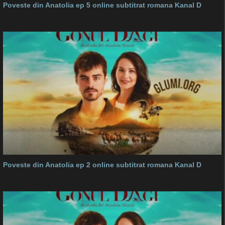
Poveste din Anatolia ep 5 online subtitrat romana Kanal D
Poveste din Anatolia ep 2 online subtitrat romana Kanal D