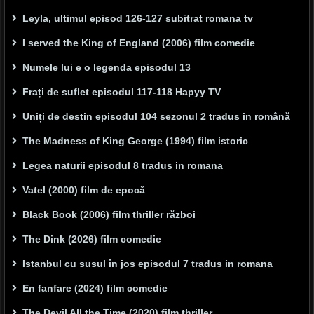
Leyla, ultimul episod 126-127 subitrat romana tv
I served the King of England (2006) film comedie
Numele lui e o legenda episodul 13
Frați de suflet episodul 117-118 Hapyy TV
Uniți de destin episodul 104 sezonul 2 tradus in română
The Madness of King George (1994) film istoric
Legea naturii episodul 8 tradus in romana
Vatel (2000) film de epocă
Black Book (2006) film thriller război
The Dink (2026) film comedie
Istanbul cu susul în jos episodul 7 tradus in romana
En fanfare (2024) film comedie
The Devil All the Time (2020) film thriller