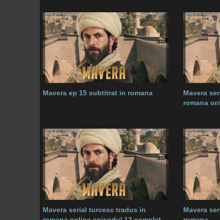
Mavera ep 15 subtitrat in romana
Mavera seri
romana onl
Mavera serial turcesc tradus in
Mavera seri
romana online episodul 12 complet
romana