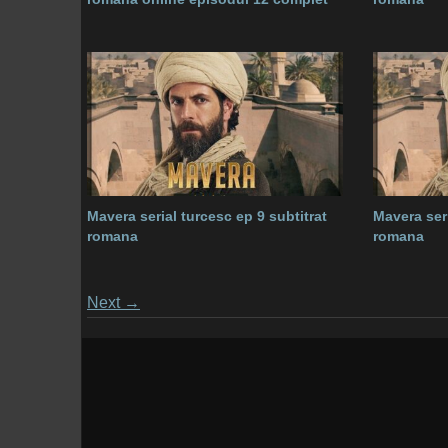
Mavera serial turcesc ep 9 subtitrat
Mavera seri
romana
romana
Posts
Next
→
navigation