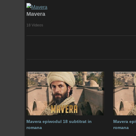
Mavera
18 Videos
Mavera epiwodul 18 subtitrat in
Mavera epi
romana
romana