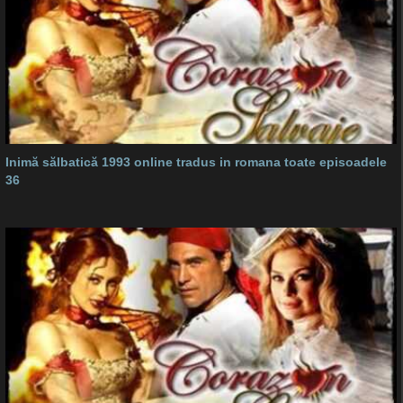
Inimă sălbatică 1993 online tradus in romana toate episoadele
36